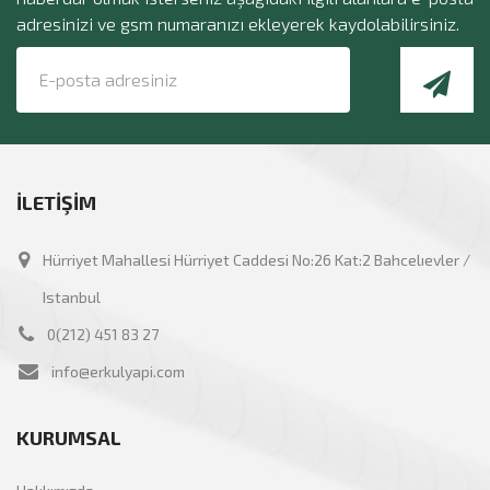
adresinizi ve gsm numaranızı ekleyerek kaydolabilirsiniz.
İLETİŞİM
Hürriyet Mahallesi Hürriyet Caddesi No:26 Kat:2 Bahcelıevler /
Istanbul
0(212) 451 83 27
info@erkulyapi.com
KURUMSAL